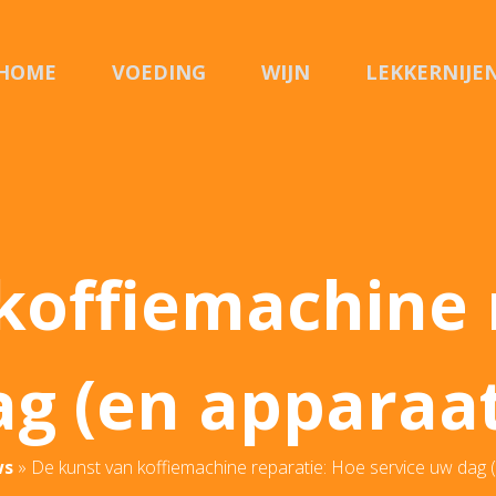
HOME
VOEDING
WIJN
LEKKERNIJE
koffiemachine 
ag (en apparaa
ws
»
De kunst van koffiemachine reparatie: Hoe service uw dag 