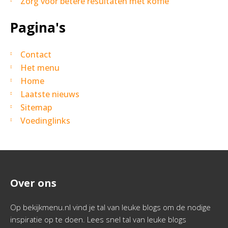
Zorg voor betere resultaten met koffie
Pagina's
Contact
Het menu
Home
Laatste nieuws
Sitemap
Voedinglinks
Over ons
Op bekijkmenu.nl vind je tal van leuke blogs om de nodige
inspiratie op te doen. Lees snel tal van leuke blogs