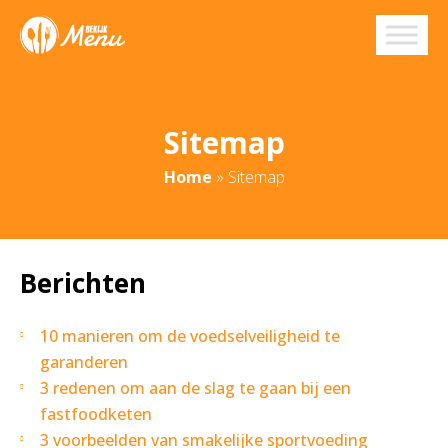
Sitemap
Home
»
Sitemap
Berichten
10 manieren om de voedselveiligheid te
garanderen
3 redenen om aan de slag te gaan bij een
fastfoodketen
3 voorbeelden van smakelijke sportvoeding