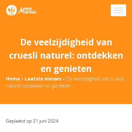
De veelzijdigheid van
cruesli naturel: ontdekken
en genieten
Home
»
Laatste nieuws
»
De veelzijdigheid van cruesli
naturel: ontdekken en genieten
Geplaatst op
21 juni 2024