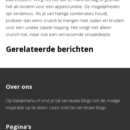
het als bodem voor een appelcrumble. De mogelijkheden
zijn eindeloos. Als je van hartige combinaties houdt,
probeer dan eens cruesli te mengen met zaden en kruiden
voor een unieke salade topping. Het voegt niet alleen
crunch toe, maar ook een verrassende smaakdiepte.
Gerelateerde berichten
Over ons
Op bekijkmenu.nl vind je tal van leuke blogs om de nodige
inspiratie op te doen. Lees snel tal van leuke blogs
Pagina's