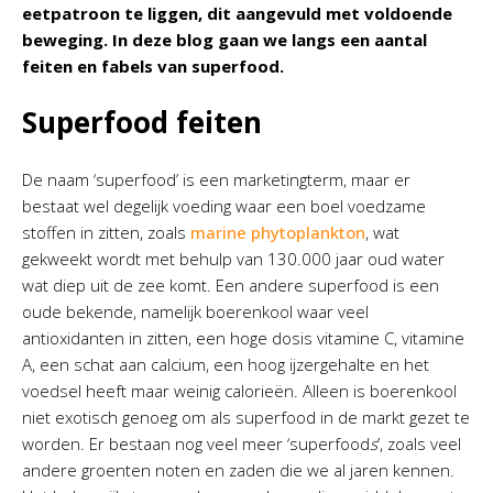
eetpatroon te liggen, dit aangevuld met voldoende
beweging. In deze blog gaan we langs een aantal
feiten en fabels van superfood.
Superfood feiten
De naam ‘superfood’ is een marketingterm, maar er
bestaat wel degelijk voeding waar een boel voedzame
stoffen in zitten, zoals
marine phytoplankton
, wat
gekweekt wordt met behulp van 130.000 jaar oud water
wat diep uit de zee komt. Een andere superfood is een
oude bekende, namelijk boerenkool waar veel
antioxidanten in zitten, een hoge dosis vitamine C, vitamine
A, een schat aan calcium, een hoog ijzergehalte en het
voedsel heeft maar weinig calorieën. Alleen is boerenkool
niet exotisch genoeg om als superfood in de markt gezet te
worden. Er bestaan nog veel meer ‘superfood
s
’, zoals veel
andere groenten noten en zaden die we al jaren kennen.