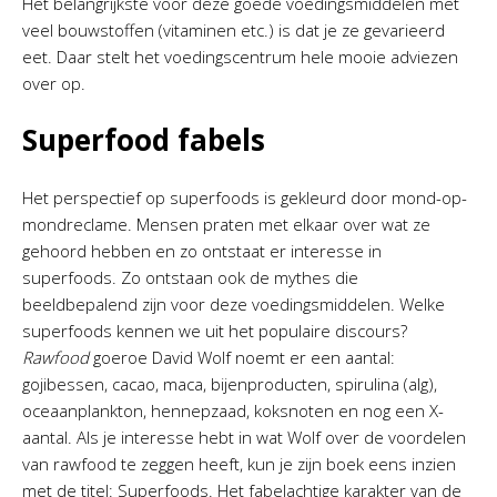
Het belangrijkste voor deze goede voedingsmiddelen met
veel bouwstoffen (vitaminen etc.) is dat je ze gevarieerd
eet. Daar stelt het voedingscentrum hele mooie adviezen
over op.
Superfood fabels
Het perspectief op superfoods is gekleurd door mond-op-
mondreclame. Mensen praten met elkaar over wat ze
gehoord hebben en zo ontstaat er interesse in
superfoods. Zo ontstaan ook de mythes die
beeldbepalend zijn voor deze voedingsmiddelen. Welke
superfoods kennen we uit het populaire discours?
Rawfood
goeroe David Wolf noemt er een aantal:
gojibessen, cacao, maca, bijenproducten, spirulina (alg),
oceaanplankton, hennepzaad, koksnoten en nog een X-
aantal. Als je interesse hebt in wat Wolf over de voordelen
van rawfood te zeggen heeft, kun je zijn boek eens inzien
met de titel: Superfoods. Het fabelachtige karakter van de