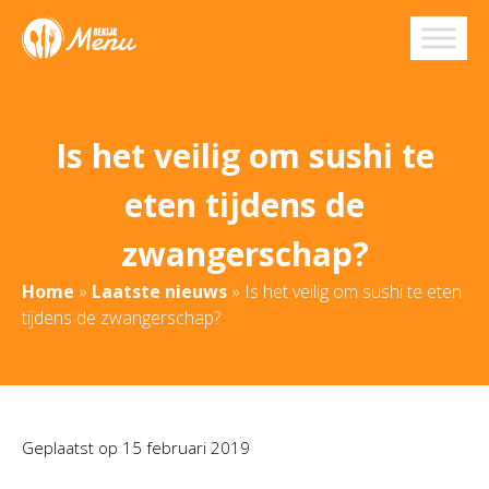
Is het veilig om sushi te
eten tijdens de
zwangerschap?
Home
»
Laatste nieuws
»
Is het veilig om sushi te eten
tijdens de zwangerschap?
Geplaatst op
15 februari 2019