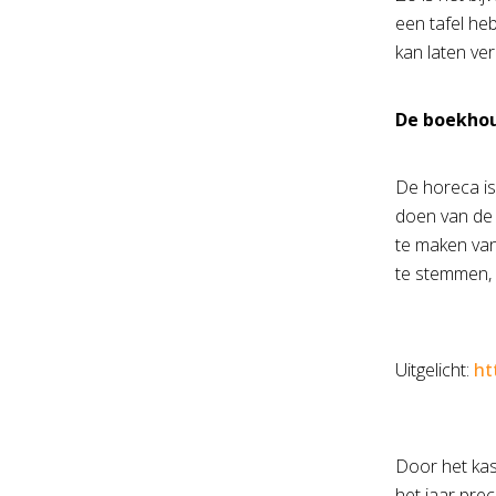
een tafel heb
kan laten ver
De boekhou
De horeca is
doen van de 
te maken van
te stemmen, 
Uitgelicht:
ht
Door het kas
het jaar prec