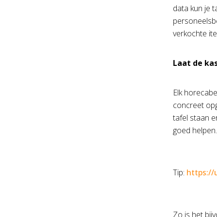
data kun je 
personeelsbe
verkochte it
Laat de ka
Elk horecabe
concreet opg
tafel staan 
goed helpen.
Tip:
https:/
Zo is het bi