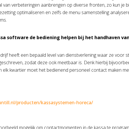
tal van verbeteringen aanbrengen op diverse fronten, zo kun je
zetting optimaliseren en zelfs de menu samenstelling analysere
ems.
ssa software de bediening helpen bij het handhaven van
drijf heeft een bepaald level van dienstverlening waar ze voor 
eschreven, zodat deze ook meetbaar is. Denk hierbij bijvoorbee
en elk kwartier moet het bedienend personeel contact maken met
/untill.nl/producten/kassasystemen-horeca/
jvoorbeeld mogelijk om contactmomenten in de kassa te progra