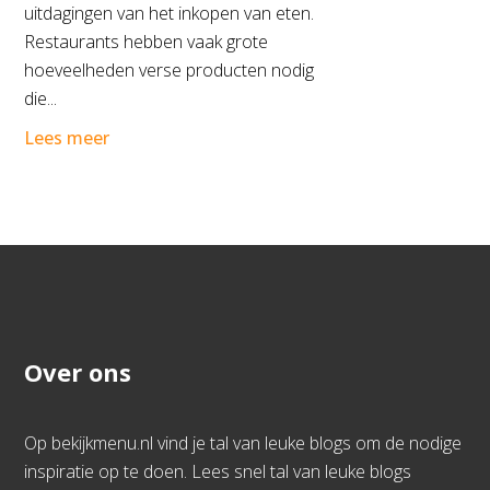
uitdagingen van het inkopen van eten.
Restaurants hebben vaak grote
hoeveelheden verse producten nodig
die...
Lees meer
Over ons
Op bekijkmenu.nl vind je tal van leuke blogs om de nodige
inspiratie op te doen. Lees snel tal van leuke blogs