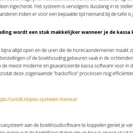
ben ingecheckt. Het systeem is vervolgens dusdanig in te stellen
anderen indien er voor een bepaalde tijd niemand bij de tafel is
ding wordt een stuk makkelijker wanneer je de kassa
 bijna altijd open en de uren die de horecaondernemer maakt zi
bestellingen of de boekhouding gebeuren vaak in de ochtenden 
 de meest moderne en geavanceerde kassa software voor in de 
zodat deze zogenaamde “backoffice” processen nog efficiënter
tps://untill.nl/pos-systeem-horeca/
sasysteem aan de boekhoudsoftware te koppelen geniet je van 
ies inzien wat de bedrijfsresultaten zijn en hoe je ervoor staat