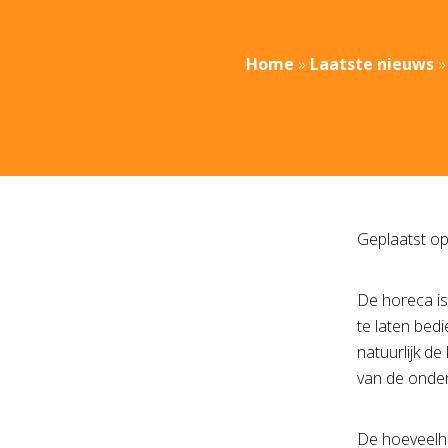
Home
»
Laatste nieuws
Geplaatst o
De horeca is
te laten bed
natuurlijk de
van de onder
De hoeveelhe